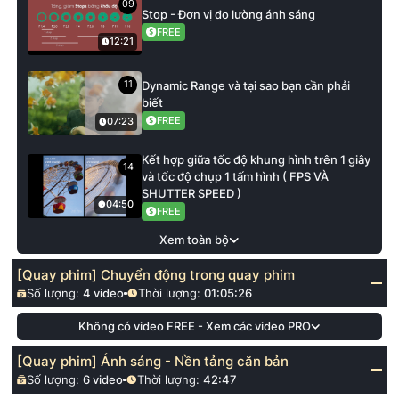
09
Stop - Đơn vị đo lường ánh sáng
FREE
12:21
11
Dynamic Range và tại sao bạn cần phải
biết
FREE
07:23
Kết hợp giữa tốc độ khung hình trên 1 giây
14
và tốc độ chụp 1 tấm hình ( FPS VÀ
SHUTTER SPEED )
04:50
FREE
Xem toàn bộ
[Quay phim] Chuyển động trong quay phim
Số lượng:
4
video
Thời lượng:
01:05:26
Không có video FREE - Xem các video PRO
[Quay phim] Ánh sáng - Nền tảng căn bản
Số lượng:
6
video
Thời lượng:
42:47