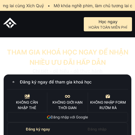
g lai cùng Xích Quỷ
•
Mở khóa nghề phim, làm chủ tương lai cùn
Học ngay
HOÀN TOÀN MIỄN PHÍ
THAM GIA KHOÁ HỌC NGAY ĐỂ NHẬN
NHIỀU ƯU ĐÃI HẤP DẪN
Chi tiết - dễ hiểu - dễ thực hành
Đăng ký ngay để tham gia khoá học
KHÔNG CẦN
KHÔNG GIỚI HẠN
KHÔNG NHẬP FORM
NHẬP THẺ
THỜI GIAN
RƯỜM RÀ
Đăng nhập với Google
Đăng ký ngay
Đăng nhập