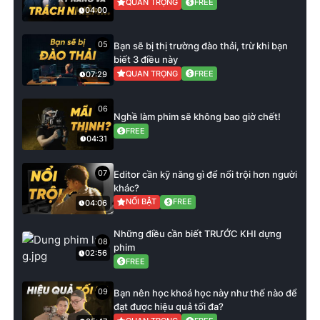
QUAN TRỌNG
FREE
04:00
05
Bạn sẽ bị thị trường đào thải, trừ khi bạn
biết 3 điều này
QUAN TRỌNG
FREE
07:29
06
Nghề làm phim sẽ không bao giờ chết!
FREE
04:31
07
Editor cần kỹ năng gì để nổi trội hơn người
khác?
NỔI BẬT
FREE
04:06
Những điều cần biết TRƯỚC KHI dựng
08
phim
02:56
FREE
09
Bạn nên học khoá học này như thế nào để
đạt được hiệu quả tối đa?