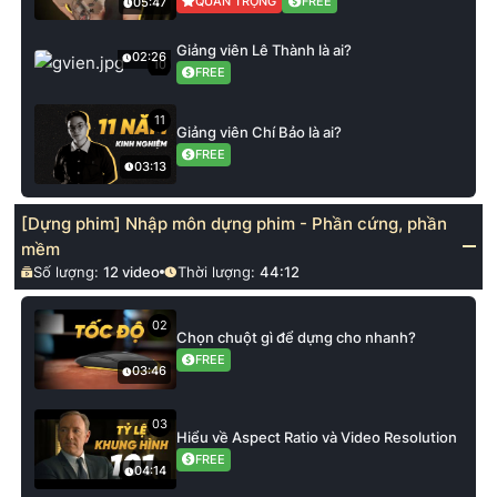
QUAN TRỌNG
FREE
05:47
Giảng viên Lê Thành là ai?
02:26
10
FREE
11
Giảng viên Chí Bảo là ai?
FREE
03:13
[Dựng phim] Nhập môn dựng phim - Phần cứng, phần
mềm
Số lượng:
12
video
Thời lượng:
44:12
02
Chọn chuột gì để dựng cho nhanh?
FREE
03:46
03
Hiểu về Aspect Ratio và Video Resolution
FREE
04:14