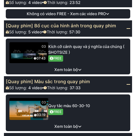
Số lượng:
4
video
Thời lượng:
23:52
Không có video FREE - Xem các video PRO
[Quay phim] Bố cục của hình ảnh trong quay phim
Số lượng:
5
video
Thời lượng:
57:30
Kích cỡ cảnh quay và ý nghĩa của chúng (
03
SHOTSIZE )
FREE
07:43
Xem toàn bộ
[Quay phim] Màu sắc trong quay phim
Số lượng:
4
video
Thời lượng:
37:33
03
Quy tắc màu 60-30-10
FREE
03:19
Xem toàn bộ