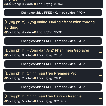
Số lượng:
4
video
Thời lượng:
27:53
Không có video FREE - Xem các video PRO
[Dựng phim] Dựng online: Những effect mình thường
sử dụng
Số lượng:
4
video
Thời lượng:
35:01
Không có video FREE - Xem các video PRO
[Dựng phim] Hướng dẫn A-Z: Phần mềm Geolayer
Số lượng:
6
video
Thời lượng:
22:54
Không có video FREE - Xem các video PRO
[Dựng phim] Chỉnh màu trên Premiere Pro
Số lượng:
2
video
Thời lượng:
26:11
Không có video FREE - Xem các video PRO
[Dựng phim] Chỉnh màu trên Davinci Resolve
Số lượng:
5
video
Thời lượng:
01:10:07