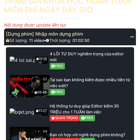
THAM GIA KHÓA HỌC HOÀN TOÀN
MIỄN PHÍ NGAY BÂY GIỜ
Xem toàn bộ videos của khóa học
Nội dung được update liên tục
[Dựng phim] Nhập môn dựng phim
Số lượng:
11
video
Thời lượng:
01:02:50
4 LỖI TƯ DUY nghiêm trọng của editor
11:10
mới
01
FREE
02
Tại sao bạn không kiếm được nhiều tiền từ
việc edit?
FREE
05:45
Hệ thống tư duy giúp Editor kiếm 30
11:27
TRIỆU cho 1 TUẦN làm việc
03
QUAN TRỌNG
FREE
04
Bạn có hợp với nghề dựng phim không?