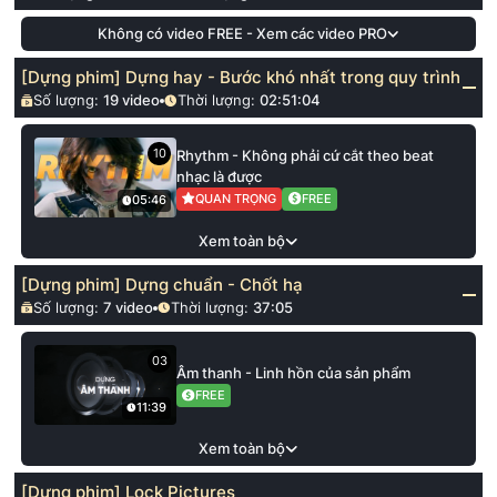
Không có video FREE - Xem các video PRO
[Dựng phim] Dựng hay - Bước khó nhất trong quy trình
Số lượng:
19
video
Thời lượng:
02:51:04
10
Rhythm - Không phải cứ cắt theo beat
nhạc là được
QUAN TRỌNG
FREE
05:46
Xem toàn bộ
[Dựng phim] Dựng chuẩn - Chốt hạ
Số lượng:
7
video
Thời lượng:
37:05
03
Âm thanh - Linh hồn của sản phẩm
FREE
11:39
Xem toàn bộ
[Dựng phim] Lock Pictures