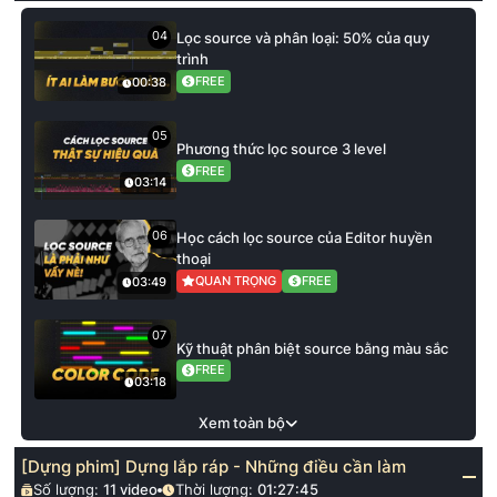
04
Lọc source và phân loại: 50% của quy
trình
FREE
00:38
05
Phương thức lọc source 3 level
FREE
03:14
06
Học cách lọc source của Editor huyền
thoại
QUAN TRỌNG
FREE
03:49
07
Kỹ thuật phân biệt source bằng màu sắc
FREE
03:18
Xem toàn bộ
[Dựng phim] Dựng lắp ráp - Những điều cần làm
Số lượng:
11
video
Thời lượng:
01:27:45