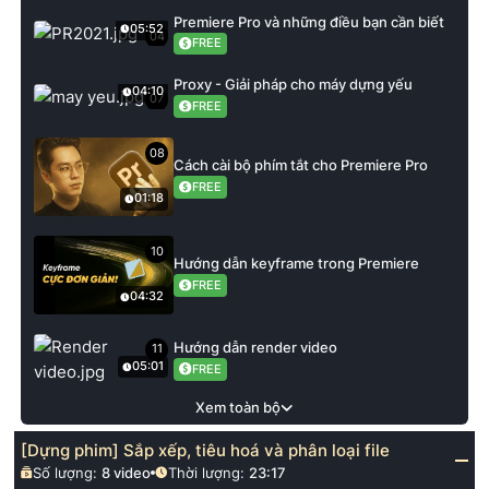
Premiere Pro và những điều bạn cần biết
05:52
04
FREE
Proxy - Giải pháp cho máy dựng yếu
04:10
07
FREE
08
Cách cài bộ phím tắt cho Premiere Pro
FREE
01:18
10
Hướng dẫn keyframe trong Premiere
FREE
04:32
Hướng dẫn render video
11
05:01
FREE
Xem toàn bộ
[Dựng phim] Sắp xếp, tiêu hoá và phân loại file
Số lượng:
8
video
Thời lượng:
23:17