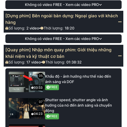
Không có video FREE - Xem các video PRO
[Dựng phim] Bên ngoài bàn dựng: Ngoại giao với khách
hàng
Số lượng:
2
video
Thời lượng:
18:20
Không có video FREE - Xem các video PRO
[Quay phim] Nhập môn quay phim: Giới thiệu những
khái niệm và kỹ thuật cơ bản
Số lượng:
17
video
Thời lượng:
01:38:32
05
Khẩu độ - ảnh hưởng như thế nào đến
ánh sáng và DOF
FREE
03:33
Shutter speed, shutter angle và ảnh
07
hưởng của nó đến ánh sáng và chuyển
động
04:23
FREE