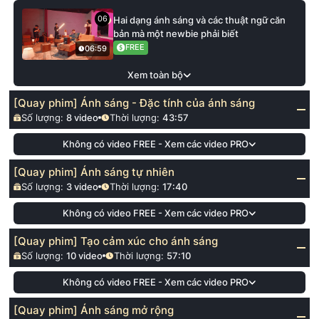
06
Hai dạng ánh sáng và các thuật ngữ căn
bản mà một newbie phải biết
FREE
06:59
Xem toàn bộ
[Quay phim] Ánh sáng - Đặc tính của ánh sáng
Số lượng:
8
video
Thời lượng:
43:57
Không có video FREE - Xem các video PRO
[Quay phim] Ánh sáng tự nhiên
Số lượng:
3
video
Thời lượng:
17:40
Không có video FREE - Xem các video PRO
[Quay phim] Tạo cảm xúc cho ánh sáng
Số lượng:
10
video
Thời lượng:
57:10
Không có video FREE - Xem các video PRO
[Quay phim] Ánh sáng mở rộng