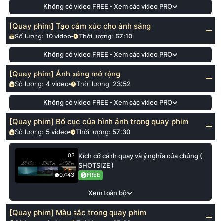
Không có video FREE - Xem các video PRO
[Quay phim] Tạo cảm xúc cho ánh sáng
Số lượng:
10
video
Thời lượng:
57:10
Không có video FREE - Xem các video PRO
[Quay phim] Ánh sáng mở rộng
Số lượng:
4
video
Thời lượng:
23:52
Không có video FREE - Xem các video PRO
[Quay phim] Bố cục của hình ảnh trong quay phim
Số lượng:
5
video
Thời lượng:
57:30
Kích cỡ cảnh quay và ý nghĩa của chúng (
03
SHOTSIZE )
FREE
07:43
Xem toàn bộ
[Quay phim] Màu sắc trong quay phim