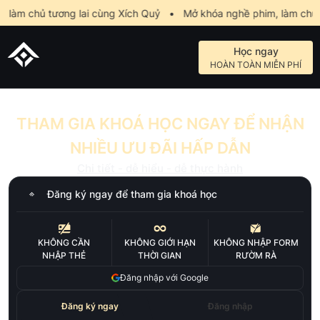
àm chủ tương lai cùng Xích Quỷ
•
Mở khóa nghề phim, làm chủ tư
Học ngay
HOÀN TOÀN MIỄN PHÍ
THAM GIA KHOÁ HỌC NGAY ĐỂ NHẬN
NHIỀU ƯU ĐÃI HẤP DẪN
Chi tiết - dễ hiểu - dễ thực hành
Đăng ký ngay để tham gia khoá học
KHÔNG CẦN
KHÔNG GIỚI HẠN
KHÔNG NHẬP FORM
NHẬP THẺ
THỜI GIAN
RƯỜM RÀ
Đăng nhập với Google
Đăng ký ngay
Đăng nhập