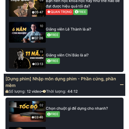
09
Bạn nên học khoá học này như thế nào để
đạt được hiệu quả tối đa?
QUAN TRỌNG
FREE
05:47
10
Giảng viên Lê Thành là ai?
FREE
02:26
11
Giảng viên Chí Bảo là ai?
FREE
03:13
[Dựng phim] Nhập môn dựng phim - Phần cứng, phần
mềm
Số lượng:
12
video
Thời lượng:
44:12
02
Chọn chuột gì để dựng cho nhanh?
FREE
03:46