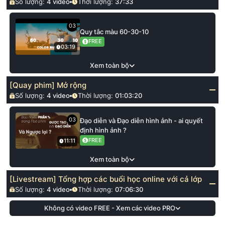
Số lượng:
4
video
Thời lượng:
37:33
03
Quy tắc màu 60-30-10
FREE
03:19
Xem toàn bộ
[Quay phim] Mở rộng
Số lượng:
4
video
Thời lượng:
01:03:20
03
Đạo diễn và Đạo diễn hình ảnh - ai quyết
định hình ảnh ?
FREE
11:11
Xem toàn bộ
[Livestream] Tổng hợp các buổi học online với cả lớp
Số lượng:
4
video
Thời lượng:
07:06:30
Không có video FREE - Xem các video PRO