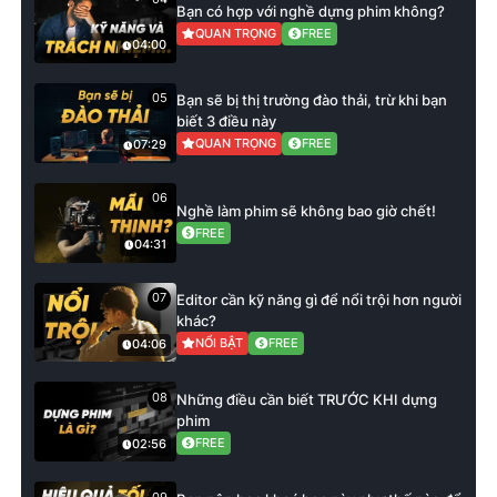
Bạn có hợp với nghề dựng phim không?
QUAN TRỌNG
FREE
04:00
05
Bạn sẽ bị thị trường đào thải, trừ khi bạn
biết 3 điều này
QUAN TRỌNG
FREE
07:29
06
Nghề làm phim sẽ không bao giờ chết!
FREE
04:31
07
Editor cần kỹ năng gì để nổi trội hơn người
khác?
NỔI BẬT
FREE
04:06
08
Những điều cần biết TRƯỚC KHI dựng
phim
FREE
02:56