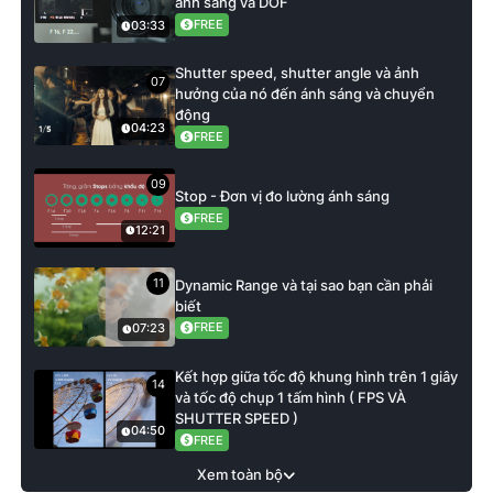
ánh sáng và DOF
FREE
03:33
Shutter speed, shutter angle và ảnh
07
hưởng của nó đến ánh sáng và chuyển
động
04:23
FREE
09
Stop - Đơn vị đo lường ánh sáng
FREE
12:21
11
Dynamic Range và tại sao bạn cần phải
biết
FREE
07:23
Kết hợp giữa tốc độ khung hình trên 1 giây
14
và tốc độ chụp 1 tấm hình ( FPS VÀ
SHUTTER SPEED )
04:50
FREE
Xem toàn bộ