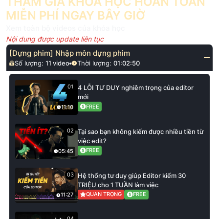
THAM GIA KHÓA HỌC HOÀN TOÀN
MIỄN PHÍ NGAY BÂY GIỜ
Xem toàn bộ videos của khóa học
Nội dung được update liên tục
[Dựng phim] Nhập môn dựng phim
Số lượng:
11
video
Thời lượng:
01:02:50
01
4 LỖI TƯ DUY nghiêm trọng của editor
mới
FREE
11:10
02
Tại sao bạn không kiếm được nhiều tiền từ
việc edit?
FREE
05:45
03
Hệ thống tư duy giúp Editor kiếm 30
TRIỆU cho 1 TUẦN làm việc
QUAN TRỌNG
FREE
11:27
04