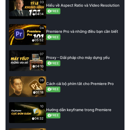
03
Hiểu về Aspect Ratio và Video Resolution
FREE
04:14
04
Premiere Pro và những điều bạn cần biết
FREE
05:52
07
Proxy - Giải pháp cho máy dựng yếu
FREE
04:10
08
Cách cài bộ phím tắt cho Premiere Pro
FREE
01:18
10
Hướng dẫn keyframe trong Premiere
FREE
04:32