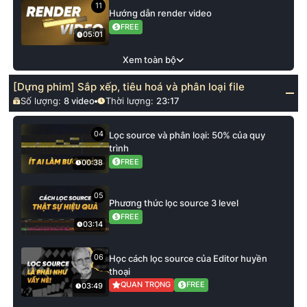
11
Hướng dẫn render video
FREE
05:01
Xem toàn bộ
[Dựng phim] Sắp xếp, tiêu hoá và phân loại file
Số lượng:
8
video
Thời lượng:
23:17
04
Lọc source và phân loại: 50% của quy
trình
FREE
00:38
05
Phương thức lọc source 3 level
FREE
03:14
06
Học cách lọc source của Editor huyền
thoại
QUAN TRỌNG
FREE
03:49