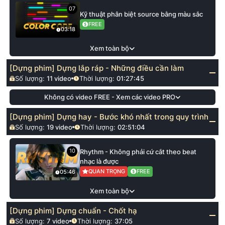
07
Kỹ thuật phân biệt source bằng màu sắc
FREE
03:18
Xem toàn bộ
[Dựng phim] Dựng lắp ráp - Những điều cần làm
Số lượng:
11
video
Thời lượng:
01:27:45
Không có video FREE - Xem các video PRO
[Dựng phim] Dựng hay - Bước khó nhất trong quy trình
Số lượng:
19
video
Thời lượng:
02:51:04
10
Rhythm - Không phải cứ cắt theo beat
nhạc là được
QUAN TRỌNG
FREE
05:46
Xem toàn bộ
[Dựng phim] Dựng chuẩn - Chốt hạ
Số lượng:
7
video
Thời lượng:
37:05