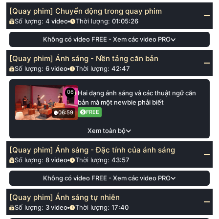
[Quay phim] Chuyển động trong quay phim
Số lượng:
4
video
Thời lượng:
01:05:26
Không có video FREE - Xem các video PRO
[Quay phim] Ánh sáng - Nền tảng căn bản
Số lượng:
6
video
Thời lượng:
42:47
06
Hai dạng ánh sáng và các thuật ngữ căn
bản mà một newbie phải biết
FREE
06:59
Xem toàn bộ
[Quay phim] Ánh sáng - Đặc tính của ánh sáng
Số lượng:
8
video
Thời lượng:
43:57
Không có video FREE - Xem các video PRO
[Quay phim] Ánh sáng tự nhiên
Số lượng:
3
video
Thời lượng:
17:40