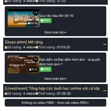
Số lượng:
4
video
Thời lượng:
37:33
03
Quy tắc màu 60-30-10
FREE
03:19
Xem toàn bộ
[Quay phim] Mở rộng
Số lượng:
4
video
Thời lượng:
01:03:20
03
Đạo diễn và Đạo diễn hình ảnh - ai quyết
định hình ảnh ?
FREE
11:11
Xem toàn bộ
[Livestream] Tổng hợp các buổi học online với cả lớp
Số lượng:
4
video
Thời lượng:
07:06:30
Không có video FREE - Xem các video PRO