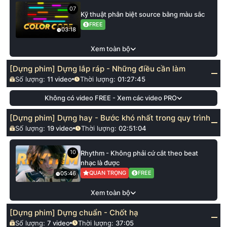
07
Kỹ thuật phân biệt source bằng màu sắc
FREE
03:18
Xem toàn bộ
[Dựng phim] Dựng lắp ráp - Những điều cần làm
Số lượng:
11
video
Thời lượng:
01:27:45
Không có video FREE - Xem các video PRO
[Dựng phim] Dựng hay - Bước khó nhất trong quy trình
Số lượng:
19
video
Thời lượng:
02:51:04
10
Rhythm - Không phải cứ cắt theo beat
nhạc là được
QUAN TRỌNG
FREE
05:46
Xem toàn bộ
[Dựng phim] Dựng chuẩn - Chốt hạ
Số lượng:
7
video
Thời lượng:
37:05