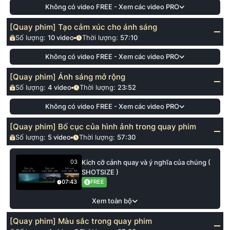
Không có video FREE - Xem các video PRO
[Quay phim] Tạo cảm xúc cho ánh sáng
Số lượng:
10
video
Thời lượng:
57:10
Không có video FREE - Xem các video PRO
[Quay phim] Ánh sáng mở rộng
Số lượng:
4
video
Thời lượng:
23:52
Không có video FREE - Xem các video PRO
[Quay phim] Bố cục của hình ảnh trong quay phim
Số lượng:
5
video
Thời lượng:
57:30
Kích cỡ cảnh quay và ý nghĩa của chúng (
03
SHOTSIZE )
FREE
07:43
Xem toàn bộ
[Quay phim] Màu sắc trong quay phim