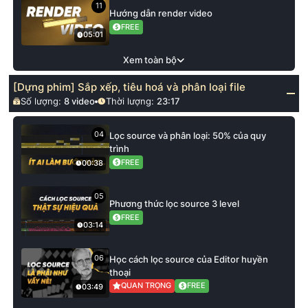
11
Hướng dẫn render video
FREE
05:01
Xem toàn bộ
[Dựng phim] Sắp xếp, tiêu hoá và phân loại file
Số lượng:
8
video
Thời lượng:
23:17
04
Lọc source và phân loại: 50% của quy
trình
FREE
00:38
05
Phương thức lọc source 3 level
FREE
03:14
06
Học cách lọc source của Editor huyền
thoại
QUAN TRỌNG
FREE
03:49