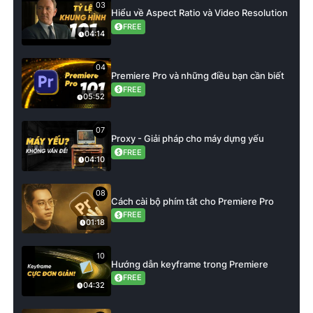
03
Hiểu về Aspect Ratio và Video Resolution
FREE
04:14
04
Premiere Pro và những điều bạn cần biết
FREE
05:52
07
Proxy - Giải pháp cho máy dựng yếu
FREE
04:10
08
Cách cài bộ phím tắt cho Premiere Pro
FREE
01:18
10
Hướng dẫn keyframe trong Premiere
FREE
04:32