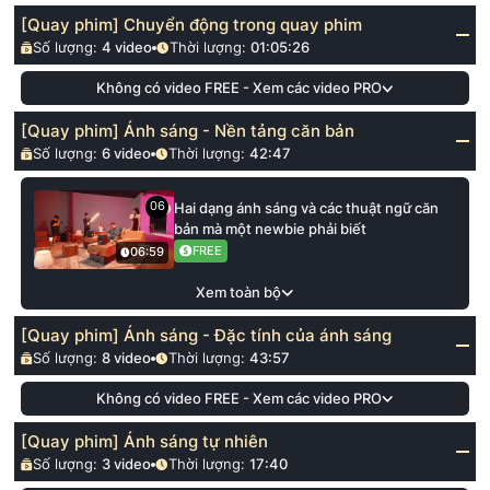
[Quay phim] Chuyển động trong quay phim
Số lượng:
4
video
Thời lượng:
01:05:26
Không có video FREE - Xem các video PRO
[Quay phim] Ánh sáng - Nền tảng căn bản
Số lượng:
6
video
Thời lượng:
42:47
06
Hai dạng ánh sáng và các thuật ngữ căn
bản mà một newbie phải biết
FREE
06:59
Xem toàn bộ
[Quay phim] Ánh sáng - Đặc tính của ánh sáng
Số lượng:
8
video
Thời lượng:
43:57
Không có video FREE - Xem các video PRO
[Quay phim] Ánh sáng tự nhiên
Số lượng:
3
video
Thời lượng:
17:40