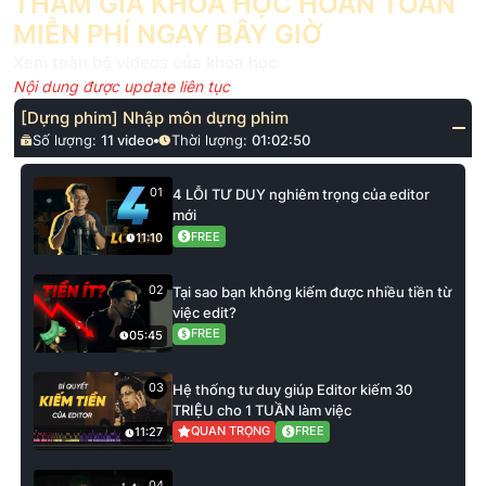
THAM GIA KHÓA HỌC HOÀN TOÀN
MIỄN PHÍ NGAY BÂY GIỜ
Xem toàn bộ videos của khóa học
Nội dung được update liên tục
[Dựng phim] Nhập môn dựng phim
Số lượng:
11
video
Thời lượng:
01:02:50
01
4 LỖI TƯ DUY nghiêm trọng của editor
mới
FREE
11:10
02
Tại sao bạn không kiếm được nhiều tiền từ
việc edit?
FREE
05:45
03
Hệ thống tư duy giúp Editor kiếm 30
TRIỆU cho 1 TUẦN làm việc
QUAN TRỌNG
FREE
11:27
04