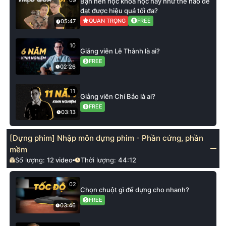
09
Bạn nên học khoá học này như thế nào để
đạt được hiệu quả tối đa?
QUAN TRỌNG
FREE
05:47
10
Giảng viên Lê Thành là ai?
FREE
02:26
11
Giảng viên Chí Bảo là ai?
FREE
03:13
[Dựng phim] Nhập môn dựng phim - Phần cứng, phần
mềm
Số lượng:
12
video
Thời lượng:
44:12
02
Chọn chuột gì để dựng cho nhanh?
FREE
03:46