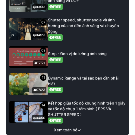
ánh sáng và DOF
FREE
03:33
Shutter speed, shutter angle và ảnh
07
hưởng của nó đến ánh sáng và chuyển
động
04:23
FREE
09
Stop - Đơn vị đo lường ánh sáng
FREE
12:21
11
Dynamic Range và tại sao bạn cần phải
biết
FREE
07:23
Kết hợp giữa tốc độ khung hình trên 1 giây
14
và tốc độ chụp 1 tấm hình ( FPS VÀ
SHUTTER SPEED )
04:50
FREE
Xem toàn bộ