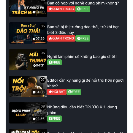
Bạn có hợp với nghề dựng phim không?
QUAN TRỌNG
FREE
04:00
05
Bạn sẽ bị thị trường đào thải, trừ khi bạn
biết 3 điều này
QUAN TRỌNG
FREE
07:29
06
Nghề làm phim sẽ không bao giờ chết!
FREE
04:31
07
Editor cần kỹ năng gì để nổi trội hơn người
khác?
NỔI BẬT
FREE
04:06
08
Những điều cần biết TRƯỚC KHI dựng
phim
FREE
02:56