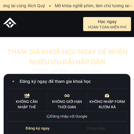
ng lai cùng Xích Quỷ
•
Mở khóa nghề phim, làm chủ tương lai cùn
Học ngay
HOÀN TOÀN MIỄN PHÍ
THAM GIA KHOÁ HỌC NGAY ĐỂ NHẬN
NHIỀU ƯU ĐÃI HẤP DẪN
Chi tiết - dễ hiểu - dễ thực hành
Đăng ký ngay để tham gia khoá học
KHÔNG CẦN
KHÔNG GIỚI HẠN
KHÔNG NHẬP FORM
NHẬP THẺ
THỜI GIAN
RƯỜM RÀ
Đăng nhập với Google
Đăng ký ngay
Đăng nhập