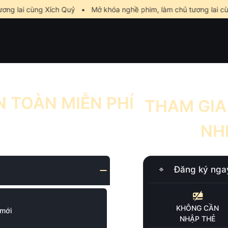
ng lai cùng Xích Quỷ
•
Mở khóa nghề phim, làm chủ tương lai cù
 TOÀN MIỄN PHÍ
THAM GIA
NH
Đăng ký nga
KHÔNG CẦN
 mới
NHẬP THẺ