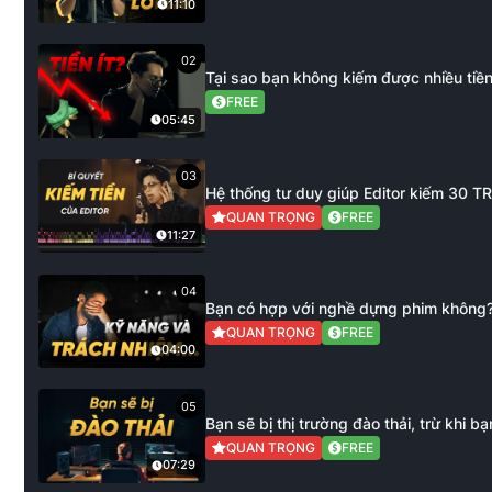
11:10
02
Tại sao bạn không kiếm được nhiều tiền 
FREE
05:45
03
Hệ thống tư duy giúp Editor kiếm 30 T
QUAN TRỌNG
FREE
11:27
04
Bạn có hợp với nghề dựng phim không
QUAN TRỌNG
FREE
04:00
05
Bạn sẽ bị thị trường đào thải, trừ khi bạ
QUAN TRỌNG
FREE
07:29