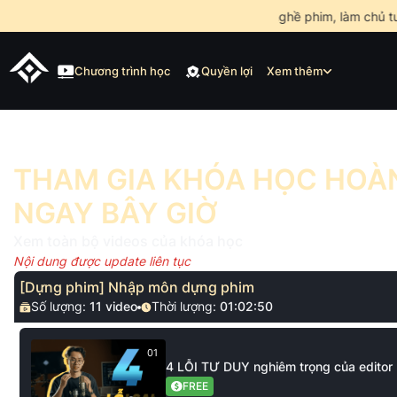
•
Mở khóa nghề phim, làm chủ tươ
Chương trình học
Quyền lợi
Xem thêm
THAM GIA KHÓA HỌC HOÀN
NGAY BÂY GIỜ
Xem toàn bộ videos của khóa học
Nội dung được update liên tục
[Dựng phim] Nhập môn dựng phim
Số lượng:
11
video
Thời lượng:
01:02:50
01
4 LỖI TƯ DUY nghiêm trọng của editor
FREE