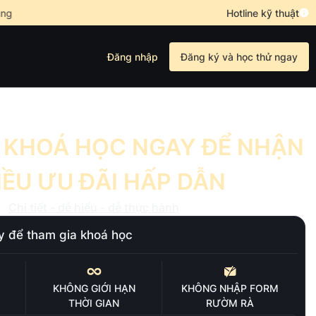
ng Xích Quỷ
•
Mở khóa nghề phim, làm chủ tương lai cùng Xích Qu
Hotline kỹ thuật
Đăng nhập
Đăng ký và học thử ngay
 KHOÁ HỌC NGAY ĐỂ NHẬN
IỀU ƯU ĐÃI HẤP DẪN
Chi tiết - dễ hiểu - dễ thực hành
y để tham gia khoá học
KHÔNG GIỚI HẠN
KHÔNG NHẬP FORM
THỜI GIAN
RƯỜM RÀ