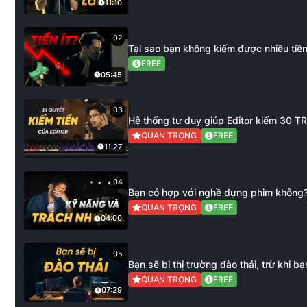
11:10
02
Tại sao bạn không kiếm được nhiều tiền 
FREE
05:45
03
Hệ thống tư duy giúp Editor kiếm 30 T
QUAN TRỌNG
FREE
11:27
04
Bạn có hợp với nghề dựng phim không
QUAN TRỌNG
FREE
04:00
05
Bạn sẽ bị thị trường đào thải, trừ khi bạ
QUAN TRỌNG
FREE
07:29