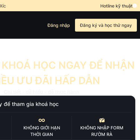
Xích Quỷ
•
Mở khóa nghề phim, làm chủ tương lai cùng Xích Quỷ
Hotline kỹ thuật
Đăng nhập
Đăng ký và học thử ngay
 KHOÁ HỌC NGAY ĐỂ NHẬN
IỀU ƯU ĐÃI HẤP DẪN
Chi tiết - dễ hiểu - dễ thực hành
y để tham gia khoá học
KHÔNG GIỚI HẠN
KHÔNG NHẬP FORM
THỜI GIAN
RƯỜM RÀ