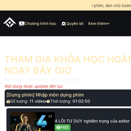
•
Mở khóa nghề phim, làm chủ tương 
Chương trình học
Quyền lợi
Xem thêm
THAM GIA KHÓA HỌC HOÀN
NGAY BÂY GIỜ
Xem toàn bộ videos của khóa học
Nội dung được update liên tục
[Dựng phim] Nhập môn dựng phim
Số lượng:
11
video
Thời lượng:
01:02:50
01
4 LỖI TƯ DUY nghiêm trọng của editor
FREE