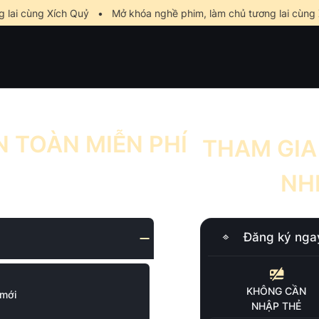
lai cùng Xích Quỷ
•
Mở khóa nghề phim, làm chủ tương lai cùng 
 TOÀN MIỄN PHÍ
THAM GIA
NH
Đăng ký nga
KHÔNG CẦN
 mới
NHẬP THẺ