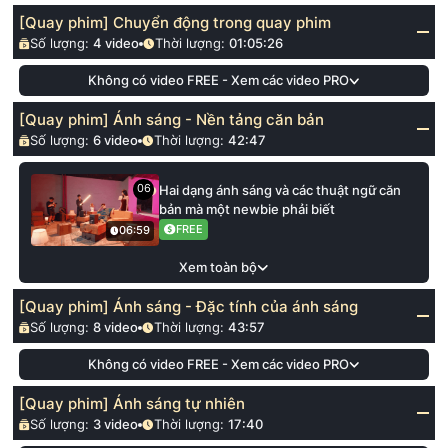
[Quay phim] Chuyển động trong quay phim
Số lượng:
4
video
Thời lượng:
01:05:26
Không có video FREE - Xem các video PRO
[Quay phim] Ánh sáng - Nền tảng căn bản
Số lượng:
6
video
Thời lượng:
42:47
06
Hai dạng ánh sáng và các thuật ngữ căn
bản mà một newbie phải biết
FREE
06:59
Xem toàn bộ
[Quay phim] Ánh sáng - Đặc tính của ánh sáng
Số lượng:
8
video
Thời lượng:
43:57
Không có video FREE - Xem các video PRO
[Quay phim] Ánh sáng tự nhiên
Số lượng:
3
video
Thời lượng:
17:40