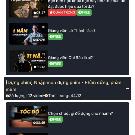
09
Bạn nên học khoá học này như thế nào để
đạt được hiệu quả tối đa?
QUAN TRỌNG
FREE
05:47
10
Giảng viên Lê Thành là ai?
FREE
02:26
11
Giảng viên Chí Bảo là ai?
FREE
03:13
[Dựng phim] Nhập môn dựng phim - Phần cứng, phần
mềm
Số lượng:
12
video
Thời lượng:
44:12
02
Chọn chuột gì để dựng cho nhanh?
FREE
03:46