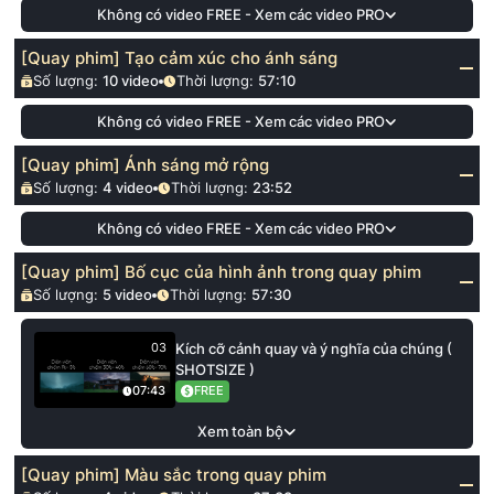
Không có video FREE - Xem các video PRO
[Quay phim] Tạo cảm xúc cho ánh sáng
Số lượng:
10
video
Thời lượng:
57:10
Không có video FREE - Xem các video PRO
[Quay phim] Ánh sáng mở rộng
Số lượng:
4
video
Thời lượng:
23:52
Không có video FREE - Xem các video PRO
[Quay phim] Bố cục của hình ảnh trong quay phim
Số lượng:
5
video
Thời lượng:
57:30
Kích cỡ cảnh quay và ý nghĩa của chúng (
03
SHOTSIZE )
FREE
07:43
Xem toàn bộ
[Quay phim] Màu sắc trong quay phim