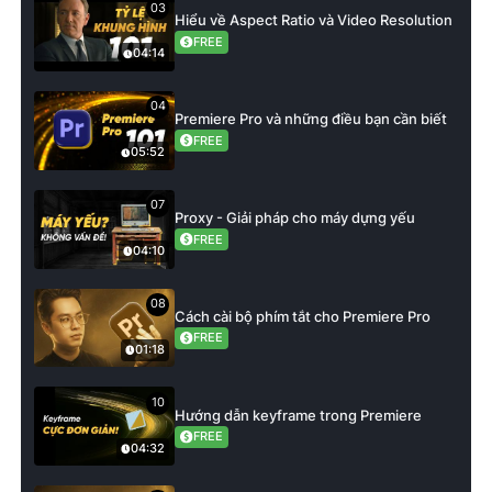
03
Hiểu về Aspect Ratio và Video Resolution
FREE
04:14
04
Premiere Pro và những điều bạn cần biết
FREE
05:52
07
Proxy - Giải pháp cho máy dựng yếu
FREE
04:10
08
Cách cài bộ phím tắt cho Premiere Pro
FREE
01:18
10
Hướng dẫn keyframe trong Premiere
FREE
04:32