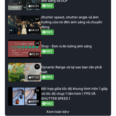
ánh sáng và DOF
FREE
03:33
Shutter speed, shutter angle và ảnh
07
hưởng của nó đến ánh sáng và chuyển
động
04:23
FREE
09
Stop - Đơn vị đo lường ánh sáng
FREE
12:21
11
Dynamic Range và tại sao bạn cần phải
biết
FREE
07:23
Kết hợp giữa tốc độ khung hình trên 1 giây
14
và tốc độ chụp 1 tấm hình ( FPS VÀ
SHUTTER SPEED )
04:50
FREE
Xem toàn bộ