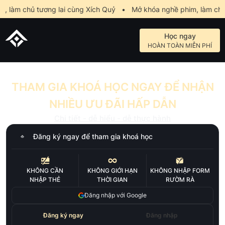
làm chủ tương lai cùng Xích Quỷ
•
Mở khóa nghề phim, làm chủ t
Học ngay
HOÀN TOÀN MIỄN PHÍ
THAM GIA KHOÁ HỌC NGAY ĐỂ NHẬN
NHIỀU ƯU ĐÃI HẤP DẪN
Chi tiết - dễ hiểu - dễ thực hành
Đăng ký ngay để tham gia khoá học
KHÔNG CẦN
KHÔNG GIỚI HẠN
KHÔNG NHẬP FORM
NHẬP THẺ
THỜI GIAN
RƯỜM RÀ
Đăng nhập với Google
Đăng ký ngay
Đăng nhập