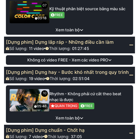
07
Kỹ thuật phân biệt source bằng màu sắc
FREE
03:18
Xem toàn bộ
[Dựng phim] Dựng lắp ráp - Những điều cần làm
Số lượng:
11
video
Thời lượng:
01:27:45
Không có video FREE - Xem các video PRO
[Dựng phim] Dựng hay - Bước khó nhất trong quy trình
Số lượng:
19
video
Thời lượng:
02:51:04
10
Rhythm - Không phải cứ cắt theo beat
nhạc là được
QUAN TRỌNG
FREE
05:46
Xem toàn bộ
[Dựng phim] Dựng chuẩn - Chốt hạ
Số lượng:
7
video
Thời lượng:
37:05