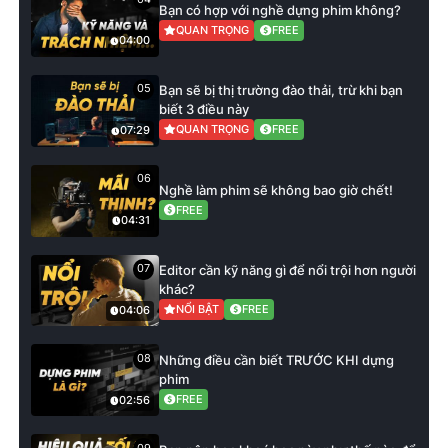
Bạn có hợp với nghề dựng phim không?
QUAN TRỌNG
FREE
04:00
05
Bạn sẽ bị thị trường đào thải, trừ khi bạn
biết 3 điều này
QUAN TRỌNG
FREE
07:29
06
Nghề làm phim sẽ không bao giờ chết!
FREE
04:31
07
Editor cần kỹ năng gì để nổi trội hơn người
khác?
NỔI BẬT
FREE
04:06
08
Những điều cần biết TRƯỚC KHI dựng
phim
FREE
02:56