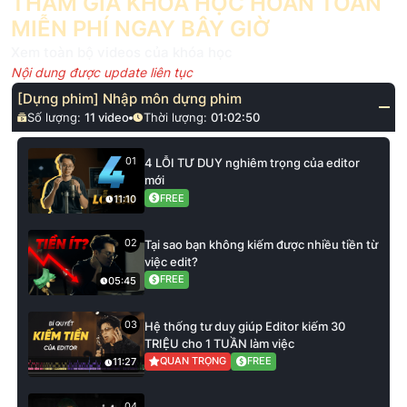
THAM GIA KHÓA HỌC HOÀN TOÀN
MIỄN PHÍ NGAY BÂY GIỜ
Xem toàn bộ videos của khóa học
Nội dung được update liên tục
[Dựng phim] Nhập môn dựng phim
Số lượng:
11
video
Thời lượng:
01:02:50
01
4 LỖI TƯ DUY nghiêm trọng của editor
mới
FREE
11:10
02
Tại sao bạn không kiếm được nhiều tiền từ
việc edit?
FREE
05:45
03
Hệ thống tư duy giúp Editor kiếm 30
TRIỆU cho 1 TUẦN làm việc
QUAN TRỌNG
FREE
11:27
04