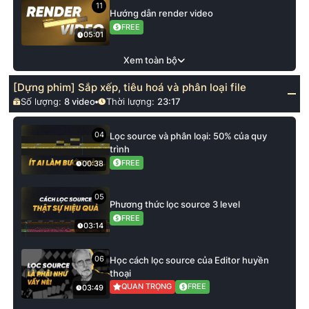
11
Hướng dẫn render video
FREE
05:01
Xem toàn bộ
[Dựng phim] Sắp xếp, tiêu hoá và phân loại file
Số lượng:
8
video
Thời lượng:
23:17
04
Lọc source và phân loại: 50% của quy
trình
FREE
00:38
05
Phương thức lọc source 3 level
FREE
03:14
06
Học cách lọc source của Editor huyền
thoại
QUAN TRỌNG
FREE
03:49