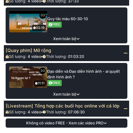
Số lượng:
4
video
Thời lượng:
37:33
03
Quy tắc màu 60-30-10
FREE
03:19
Xem toàn bộ
[Quay phim] Mở rộng
Số lượng:
4
video
Thời lượng:
01:03:20
03
Đạo diễn và Đạo diễn hình ảnh - ai quyết
định hình ảnh ?
FREE
11:11
Xem toàn bộ
[Livestream] Tổng hợp các buổi học online với cả lớp
Số lượng:
4
video
Thời lượng:
07:06:30
Không có video FREE - Xem các video PRO