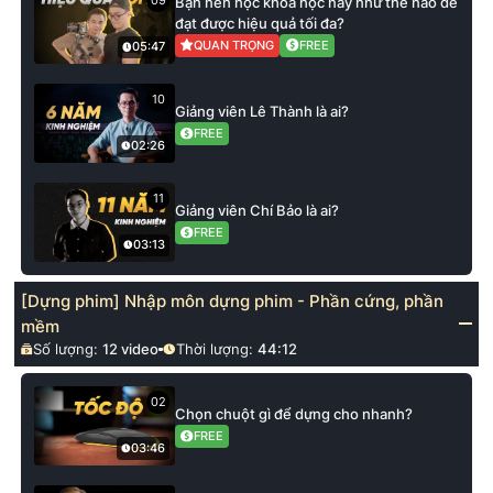
09
Bạn nên học khoá học này như thế nào để
đạt được hiệu quả tối đa?
QUAN TRỌNG
FREE
05:47
10
Giảng viên Lê Thành là ai?
FREE
02:26
11
Giảng viên Chí Bảo là ai?
FREE
03:13
[Dựng phim] Nhập môn dựng phim - Phần cứng, phần
mềm
Số lượng:
12
video
Thời lượng:
44:12
02
Chọn chuột gì để dựng cho nhanh?
FREE
03:46