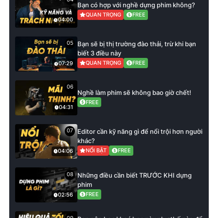
Bạn có hợp với nghề dựng phim không?
QUAN TRỌNG
FREE
04:00
05
Bạn sẽ bị thị trường đào thải, trừ khi bạn
biết 3 điều này
QUAN TRỌNG
FREE
07:29
06
Nghề làm phim sẽ không bao giờ chết!
FREE
04:31
07
Editor cần kỹ năng gì để nổi trội hơn người
khác?
NỔI BẬT
FREE
04:06
08
Những điều cần biết TRƯỚC KHI dựng
phim
FREE
02:56