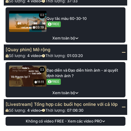
Số lượng:
4
video
Thời lượng:
37:33
03
Quy tắc màu 60-30-10
FREE
03:19
Xem toàn bộ
[Quay phim] Mở rộng
Số lượng:
4
video
Thời lượng:
01:03:20
03
Đạo diễn và Đạo diễn hình ảnh - ai quyết
định hình ảnh ?
FREE
11:11
Xem toàn bộ
[Livestream] Tổng hợp các buổi học online với cả lớp
Số lượng:
4
video
Thời lượng:
07:06:30
Không có video FREE - Xem các video PRO