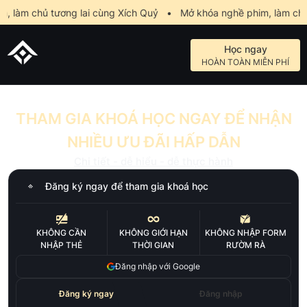
làm chủ tương lai cùng Xích Quỷ
•
Mở khóa nghề phim, làm chủ t
Học ngay
HOÀN TOÀN MIỄN PHÍ
THAM GIA KHOÁ HỌC NGAY ĐỂ NHẬN
NHIỀU ƯU ĐÃI HẤP DẪN
Chi tiết - dễ hiểu - dễ thực hành
Đăng ký ngay để tham gia khoá học
KHÔNG CẦN
KHÔNG GIỚI HẠN
KHÔNG NHẬP FORM
NHẬP THẺ
THỜI GIAN
RƯỜM RÀ
Đăng nhập với Google
Đăng ký ngay
Đăng nhập