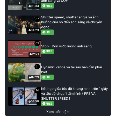
ánh sáng và DOF
FREE
03:33
Shutter speed, shutter angle và ảnh
07
hưởng của nó đến ánh sáng và chuyển
động
04:23
FREE
09
Stop - Đơn vị đo lường ánh sáng
FREE
12:21
11
Dynamic Range và tại sao bạn cần phải
biết
FREE
07:23
Kết hợp giữa tốc độ khung hình trên 1 giây
14
và tốc độ chụp 1 tấm hình ( FPS VÀ
SHUTTER SPEED )
04:50
FREE
Xem toàn bộ