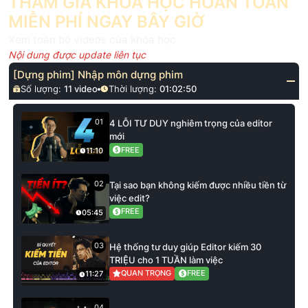
THAM GIA KHÓA HỌC HOÀN TOÀN
MIỄN PHÍ NGAY BÂY GIỜ
Xem toàn bộ videos của khóa học
Nội dung được update liên tục
[Dựng phim] Nhập môn dựng phim
Số lượng:
11
video
Thời lượng:
01:02:50
01
4 LỖI TƯ DUY nghiêm trọng của editor
mới
FREE
11:10
02
Tại sao bạn không kiếm được nhiều tiền từ
việc edit?
FREE
05:45
03
Hệ thống tư duy giúp Editor kiếm 30
TRIỆU cho 1 TUẦN làm việc
QUAN TRỌNG
FREE
11:27
04