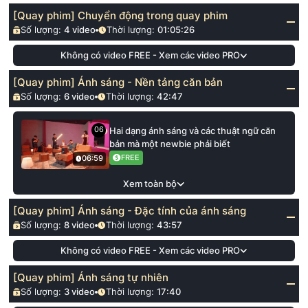
[Quay phim] Chuyển động trong quay phim
Số lượng:
4
video
Thời lượng:
01:05:26
Không có video FREE - Xem các video PRO
[Quay phim] Ánh sáng - Nền tảng căn bản
Số lượng:
6
video
Thời lượng:
42:47
06
Hai dạng ánh sáng và các thuật ngữ căn
bản mà một newbie phải biết
FREE
06:59
Xem toàn bộ
[Quay phim] Ánh sáng - Đặc tính của ánh sáng
Số lượng:
8
video
Thời lượng:
43:57
Không có video FREE - Xem các video PRO
[Quay phim] Ánh sáng tự nhiên
Số lượng:
3
video
Thời lượng:
17:40