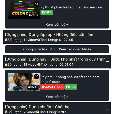
07
Kỹ thuật phân biệt source bằng màu sắc
FREE
03:18
Xem toàn bộ
[Dựng phim] Dựng lắp ráp - Những điều cần làm
Số lượng:
11
video
Thời lượng:
01:27:45
Không có video FREE - Xem các video PRO
[Dựng phim] Dựng hay - Bước khó nhất trong quy trình
Số lượng:
19
video
Thời lượng:
02:51:04
10
Rhythm - Không phải cứ cắt theo beat
nhạc là được
QUAN TRỌNG
FREE
05:46
Xem toàn bộ
[Dựng phim] Dựng chuẩn - Chốt hạ
Số lượng:
7
video
Thời lượng:
37:05