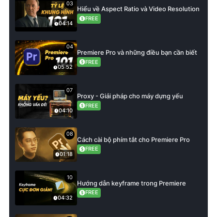
03
Hiểu về Aspect Ratio và Video Resolution
FREE
04:14
04
Premiere Pro và những điều bạn cần biết
FREE
05:52
07
Proxy - Giải pháp cho máy dựng yếu
FREE
04:10
08
Cách cài bộ phím tắt cho Premiere Pro
FREE
01:18
10
Hướng dẫn keyframe trong Premiere
FREE
04:32