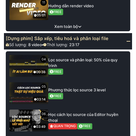
11
Hướng dẫn render video
FREE
05:01
Xem toàn bộ
[Dựng phim] Sắp xếp, tiêu hoá và phân loại file
Số lượng:
8
video
Thời lượng:
23:17
04
Lọc source và phân loại: 50% của quy
trình
FREE
00:38
05
Phương thức lọc source 3 level
FREE
03:14
06
Học cách lọc source của Editor huyền
thoại
QUAN TRỌNG
FREE
03:49