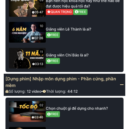
09
Bạn nên học khoá học này như thế nào để
đạt được hiệu quả tối đa?
QUAN TRỌNG
FREE
05:47
10
Giảng viên Lê Thành là ai?
FREE
02:26
11
Giảng viên Chí Bảo là ai?
FREE
03:13
[Dựng phim] Nhập môn dựng phim - Phần cứng, phần
mềm
Số lượng:
12
video
Thời lượng:
44:12
02
Chọn chuột gì để dựng cho nhanh?
FREE
03:46