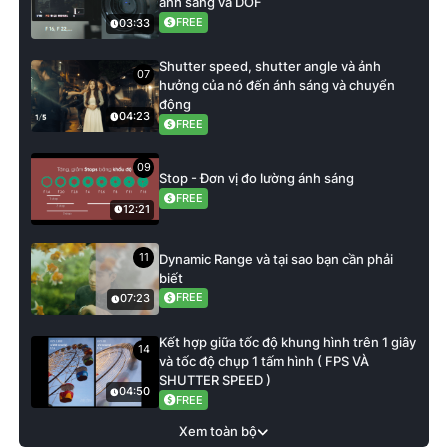
ánh sáng và DOF
FREE
03:33
Shutter speed, shutter angle và ảnh
07
hưởng của nó đến ánh sáng và chuyển
động
04:23
FREE
09
Stop - Đơn vị đo lường ánh sáng
FREE
12:21
11
Dynamic Range và tại sao bạn cần phải
biết
FREE
07:23
Kết hợp giữa tốc độ khung hình trên 1 giây
14
và tốc độ chụp 1 tấm hình ( FPS VÀ
SHUTTER SPEED )
04:50
FREE
Xem toàn bộ