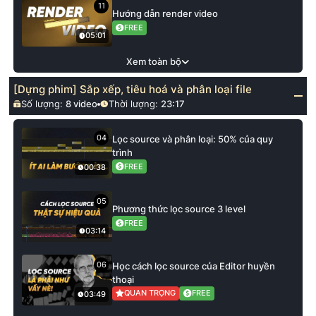
11
Hướng dẫn render video
FREE
05:01
Xem toàn bộ
[Dựng phim] Sắp xếp, tiêu hoá và phân loại file
Số lượng:
8
video
Thời lượng:
23:17
04
Lọc source và phân loại: 50% của quy
trình
FREE
00:38
05
Phương thức lọc source 3 level
FREE
03:14
06
Học cách lọc source của Editor huyền
thoại
QUAN TRỌNG
FREE
03:49