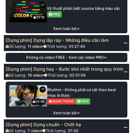
07
Kỹ thuật phân biệt source bằng màu sắc
FREE
03:18
Xem toàn bộ
[Dựng phim] Dựng lắp ráp - Những điều cần làm
Số lượng:
11
video
Thời lượng:
01:27:45
Không có video FREE - Xem các video PRO
[Dựng phim] Dựng hay - Bước khó nhất trong quy trình
Số lượng:
19
video
Thời lượng:
02:51:04
10
Rhythm - Không phải cứ cắt theo beat
nhạc là được
QUAN TRỌNG
FREE
05:46
Xem toàn bộ
[Dựng phim] Dựng chuẩn - Chốt hạ
Số lượng:
7
video
Thời lượng:
37:05