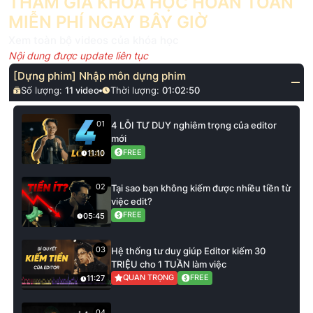
THAM GIA KHÓA HỌC HOÀN TOÀN
MIỄN PHÍ NGAY BÂY GIỜ
Xem toàn bộ videos của khóa học
Nội dung được update liên tục
[Dựng phim] Nhập môn dựng phim
Số lượng:
11
video
Thời lượng:
01:02:50
01
4 LỖI TƯ DUY nghiêm trọng của editor
mới
FREE
11:10
02
Tại sao bạn không kiếm được nhiều tiền từ
việc edit?
FREE
05:45
03
Hệ thống tư duy giúp Editor kiếm 30
TRIỆU cho 1 TUẦN làm việc
QUAN TRỌNG
FREE
11:27
04