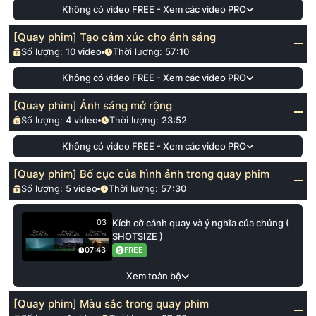
Không có video FREE - Xem các video PRO
[Quay phim] Tạo cảm xúc cho ánh sáng
Số lượng:
10
video
Thời lượng:
57:10
Không có video FREE - Xem các video PRO
[Quay phim] Ánh sáng mở rộng
Số lượng:
4
video
Thời lượng:
23:52
Không có video FREE - Xem các video PRO
[Quay phim] Bố cục của hình ảnh trong quay phim
Số lượng:
5
video
Thời lượng:
57:30
Kích cỡ cảnh quay và ý nghĩa của chúng (
03
SHOTSIZE )
FREE
07:43
Xem toàn bộ
[Quay phim] Màu sắc trong quay phim