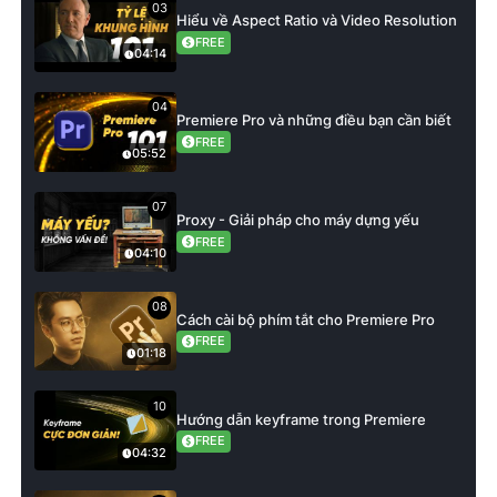
03
Hiểu về Aspect Ratio và Video Resolution
FREE
04:14
04
Premiere Pro và những điều bạn cần biết
FREE
05:52
07
Proxy - Giải pháp cho máy dựng yếu
FREE
04:10
08
Cách cài bộ phím tắt cho Premiere Pro
FREE
01:18
10
Hướng dẫn keyframe trong Premiere
FREE
04:32