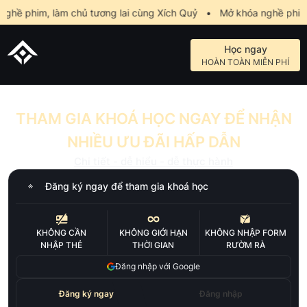
ề phim, làm chủ tương lai cùng Xích Quỷ
•
Mở khóa nghề phim, l
Học ngay
HOÀN TOÀN MIỄN PHÍ
THAM GIA KHOÁ HỌC NGAY ĐỂ NHẬN
NHIỀU ƯU ĐÃI HẤP DẪN
Chi tiết - dễ hiểu - dễ thực hành
Đăng ký ngay để tham gia khoá học
KHÔNG CẦN
KHÔNG GIỚI HẠN
KHÔNG NHẬP FORM
NHẬP THẺ
THỜI GIAN
RƯỜM RÀ
Đăng nhập với Google
Đăng ký ngay
Đăng nhập