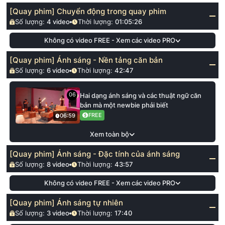
[Quay phim] Chuyển động trong quay phim
Số lượng:
4
video
Thời lượng:
01:05:26
Không có video FREE - Xem các video PRO
[Quay phim] Ánh sáng - Nền tảng căn bản
Số lượng:
6
video
Thời lượng:
42:47
06
Hai dạng ánh sáng và các thuật ngữ căn
bản mà một newbie phải biết
FREE
06:59
Xem toàn bộ
[Quay phim] Ánh sáng - Đặc tính của ánh sáng
Số lượng:
8
video
Thời lượng:
43:57
Không có video FREE - Xem các video PRO
[Quay phim] Ánh sáng tự nhiên
Số lượng:
3
video
Thời lượng:
17:40