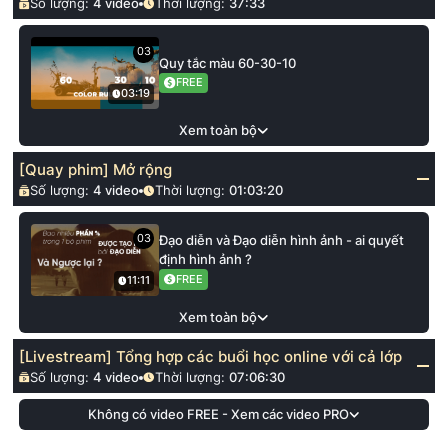
Số lượng:
4
video
Thời lượng:
37:33
03
Quy tắc màu 60-30-10
FREE
03:19
Xem toàn bộ
[Quay phim] Mở rộng
Số lượng:
4
video
Thời lượng:
01:03:20
03
Đạo diễn và Đạo diễn hình ảnh - ai quyết
định hình ảnh ?
FREE
11:11
Xem toàn bộ
[Livestream] Tổng hợp các buổi học online với cả lớp
Số lượng:
4
video
Thời lượng:
07:06:30
Không có video FREE - Xem các video PRO