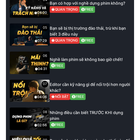
Bạn có hợp với nghề dựng phim không?
QUAN TRỌNG
FREE
04:00
05
Bạn sẽ bị thị trường đào thải, trừ khi bạn
biết 3 điều này
QUAN TRỌNG
FREE
07:29
06
Nghề làm phim sẽ không bao giờ chết!
FREE
04:31
07
Editor cần kỹ năng gì để nổi trội hơn người
khác?
NỔI BẬT
FREE
04:06
08
Những điều cần biết TRƯỚC KHI dựng
phim
FREE
02:56